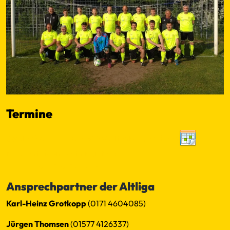
Termine
SpielerPlus - Altliga SG TSV Altenholz/ SV Felm
No events found within criteria
←
−−
−
10
50
100
+
++
→
Ansprechpartner der Altliga
Karl-Heinz Grotkopp
(0171 4604085)
Jürgen Thomsen
(01577 4126337)