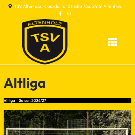
Skip
TSV Altenholz, Klausdorfer Straße 78e, 24161 Altenholz
to
content
Altliga
Altliga – Saison 2026/27