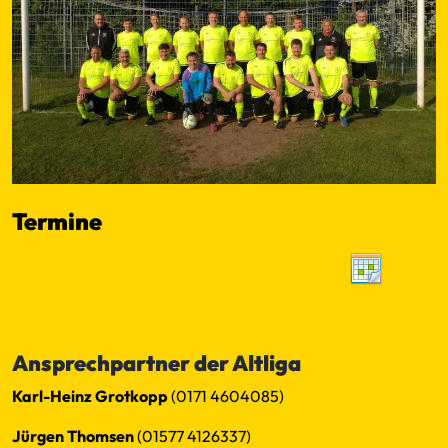
Termine
SpielerPlus - Altliga SG TSV Altenholz/ SV Felm
No events found within criteria
←
−−
−
10
50
100
+
++
→
Ansprechpartner der Altliga
Karl-Heinz Grotkopp
(0171 4604085)
Jürgen Thomsen
(01577 4126337)