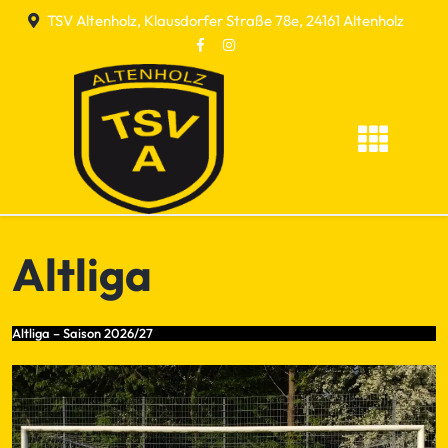
Skip
TSV Altenholz, Klausdorfer Straße 78e, 24161 Altenholz
to
content
Altliga
Altliga – Saison 2026/27