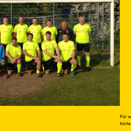
Für w
hinte