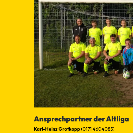
Ansprechpartner der Altliga
Karl-Heinz Grotkopp
(0171 4604085)