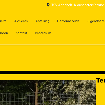
TSV Altenholz, Klausdorfer Straße 
seite
Aktuelles
Abteilung
Herrenbereich
Jugendbere
soren
Kontakt
Impressum
Te
Spiel
No ev
←
−−