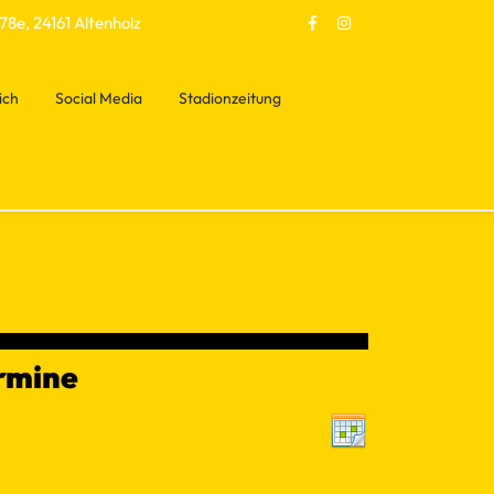
78e, 24161 Altenholz
ich
Social Media
Stadionzeitung
rmine
erPlus - Altliga SG TSV Altenholz/ SV Felm
ents found within criteria
−
10
50
100
+
++
→