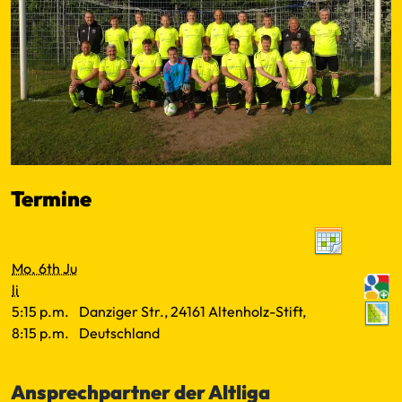
Termine
SpielerPlus - Altliga SG TSV Altenholz/ SV Felm
Mo. 6th Ju
Training in Altenholz Stift
li
www.spielerplus.de/tra.....40509
5:15 p.m.
Danziger Str., 24161 Altenholz-Stift,
8:15 p.m.
Deutschland
←
−−
−
10
50
100
+
++
→
Ansprechpartner der Altliga