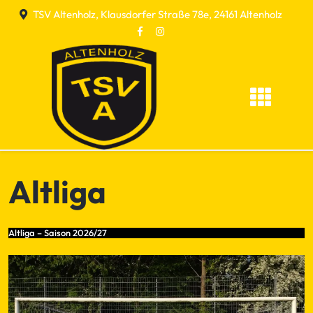
Skip
TSV Altenholz, Klausdorfer Straße 78e, 24161 Altenholz
to
content
Altliga
Altliga – Saison 2026/27