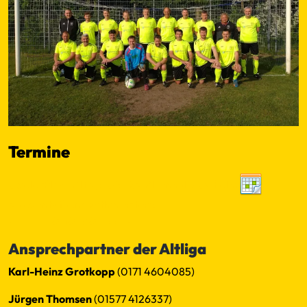
Termine
SpielerPlus - Altliga SG TSV Altenholz/ SV Felm
No events found within criteria
←
−−
−
10
50
100
+
++
→
Ansprechpartner der Altliga
Karl-Heinz Grotkopp
(0171 4604085)
Jürgen Thomsen
(01577 4126337)