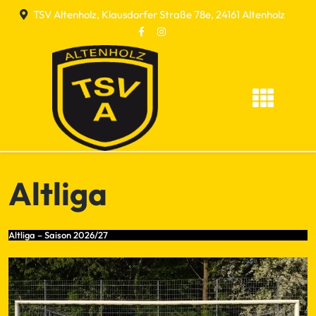
Skip
TSV Altenholz, Klausdorfer Straße 78e, 24161 Altenholz
to
content
Altliga
Altliga – Saison 2026/27