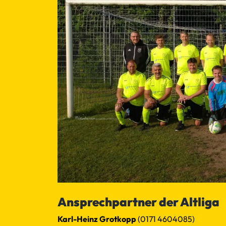
Ansprechpartner der Altliga
Karl-Heinz Grotkopp
(0171 4604085)