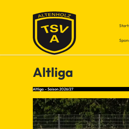
Skip
to
content
Start
Spon
Altliga
Altliga – Saison 2026/27