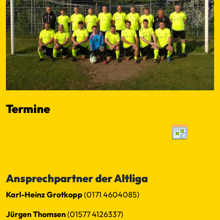
Termine
SpielerPlus - Altliga SG TSV Altenholz/ SV Felm
No events found within criteria
←
−−
−
10
50
100
+
++
→
Ansprechpartner der Altliga
Karl-Heinz Grotkopp
(0171 4604085)
Jürgen Thomsen
(01577 4126337)