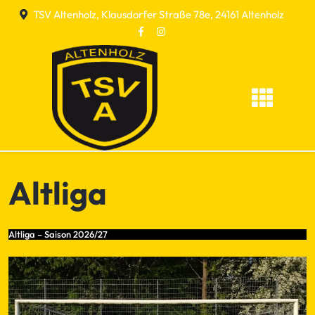
Skip
TSV Altenholz, Klausdorfer Straße 78e, 24161 Altenholz
to
content
Altliga
Altliga – Saison 2026/27