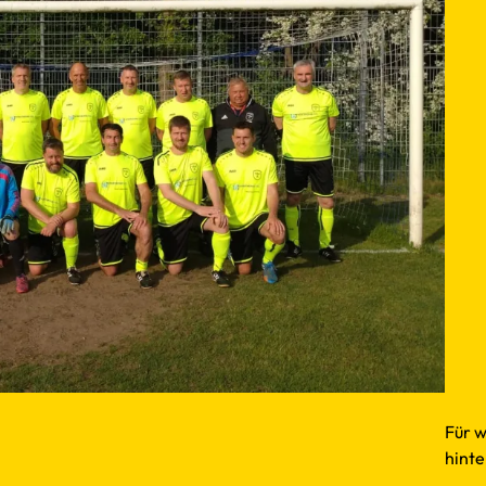
Für w
hinte