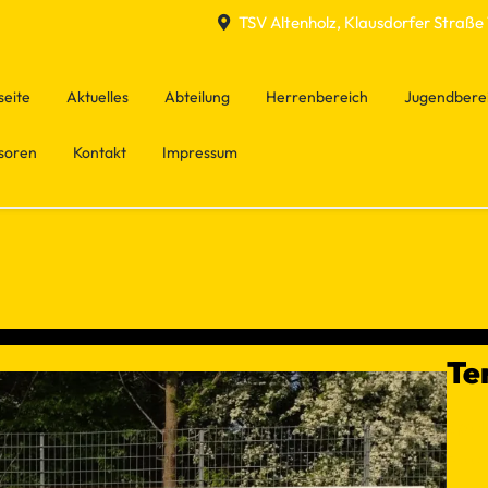
TSV Altenholz, Klausdorfer Straße 
seite
Aktuelles
Abteilung
Herrenbereich
Jugendbere
soren
Kontakt
Impressum
Te
Spiel
No ev
←
−−