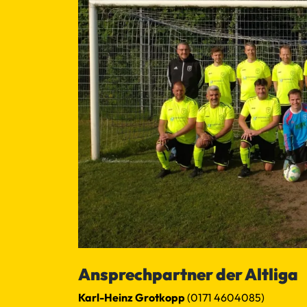
Ansprechpartner der Altliga
Karl-Heinz Grotkopp
(0171 4604085)