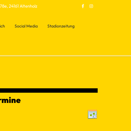
78e, 24161 Altenholz
ich
Social Media
Stadionzeitung
rmine
erPlus - Altliga SG TSV Altenholz/ SV Felm
ents found within criteria
−
10
50
100
+
++
→