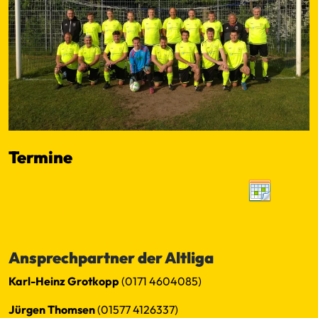
Termine
SpielerPlus - Altliga SG TSV Altenholz/ SV Felm
No events found within criteria
←
−−
−
10
50
100
+
++
→
Ansprechpartner der Altliga
Karl-Heinz Grotkopp
(0171 4604085)
Jürgen Thomsen
(01577 4126337)