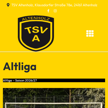
Skip
TSV Altenholz, Klausdorfer Straße 78e, 24161 Altenholz
to
content
Altliga
Altliga – Saison 2026/27