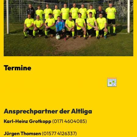
Termine
SpielerPlus - Altliga SG TSV Altenholz/ SV Felm
No events found within criteria
←
−−
−
10
50
100
+
++
→
Ansprechpartner der Altliga
Karl-Heinz Grotkopp
(0171 4604085)
Jürgen Thomsen
(01577 4126337)