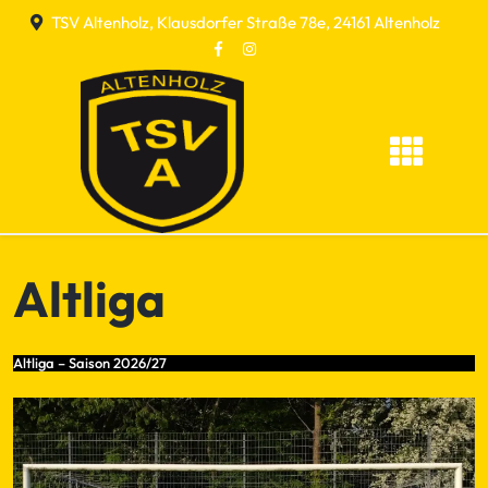
Skip
TSV Altenholz, Klausdorfer Straße 78e, 24161 Altenholz
to
content
Altliga
Altliga – Saison 2026/27