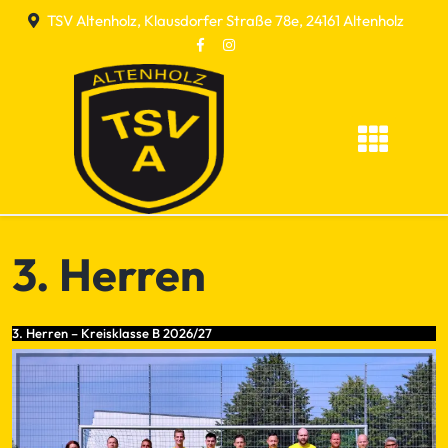
Skip
TSV Altenholz, Klausdorfer Straße 78e, 24161 Altenholz
to
content
3. Herren
3. Herren – Kreisklasse B 2026/27