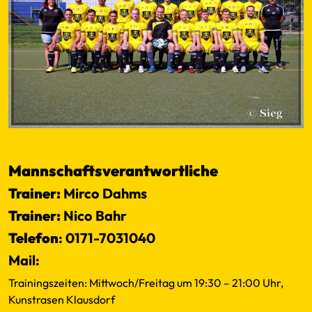
TSV Altenholz auf FuPa
Mannschaftsverantwortliche
Trainer:
Mirco Dahms
Trainer:
Nico Bahr
Telefon
: 0171-7031040
Mail:
Klick
Trainingszeiten: Mittwoch/Freitag um 19:30 – 21:00 Uhr,
Kunstrasen Klausdorf