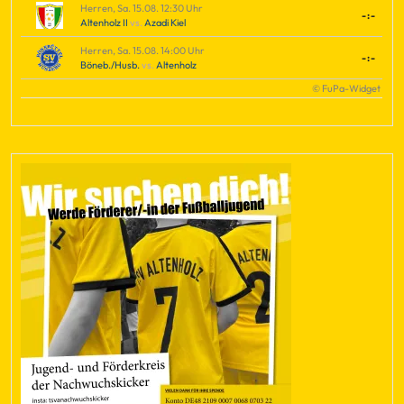
Herren, Sa. 15.08. 12:30 Uhr
-:-
Altenholz II
vs.
Azadi Kiel
Herren, Sa. 15.08. 14:00 Uhr
-:-
Böneb./Husb.
vs.
Altenholz
© FuPa-Widget