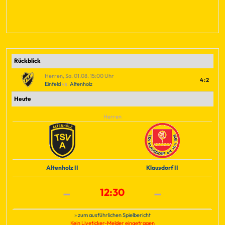
Rückblick
Herren, Sa. 01.08. 15:00 Uhr
4:2
Einfeld
vs.
Altenholz
Heute
Herren
Altenholz II
Klausdorf II
-
-
12:30
» zum ausführlichen Spielbericht
Kein Liveticker-Melder eingetragen