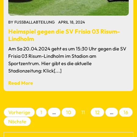
BY
FUSSBALLABTEILUNG
APRIL 18, 2024
Heimspiel gegen die SV Frisia 03 Risum-
Lindholm
Am Sa 20.04.2024 geht es um 15:30 Uhr gegen die SV
Frisia 03 Risum-Lindholm im Stadion am
Sportzentrum. Hier gibt es die aktuelle
Stadionzeitung: Klick[...]
Read More
Seitennummerieru
Vorherige
1
…
10
11
12
…
16
der
Nächste
Beiträge