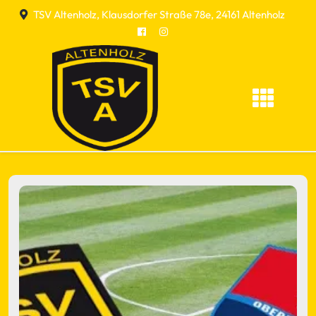
Skip
TSV Altenholz, Klausdorfer Straße 78e, 24161 Altenholz
to
content