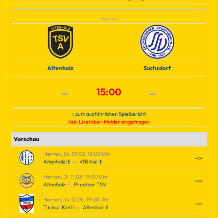
Herren
Altenholz
Suchsdorf
-
-
15:00
» zum ausführlichen Spielbericht
Kein Liveticker-Melder eingetragen
Vorschau
Herren, So. 09.08. 13:00 Uhr
-:-
Altenholz III
vs.
VfB Kiel III
Herren, Di. 11.08. 19:00 Uhr
-:-
Altenholz
vs.
Preetzer TSV
Herren, Mi. 12.08. 19:00 Uhr
-:-
Türksp. Kiel II
vs.
Altenholz II