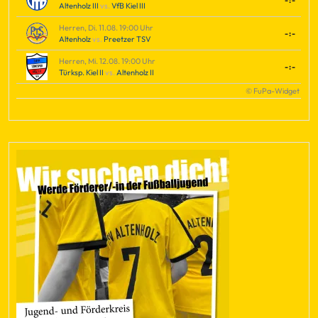
-:-
Altenholz III
vs.
VfB Kiel III
Herren, Di. 11.08. 19:00 Uhr
-:-
Altenholz
vs.
Preetzer TSV
Herren, Mi. 12.08. 19:00 Uhr
-:-
Türksp. Kiel II
vs.
Altenholz II
© FuPa-Widget