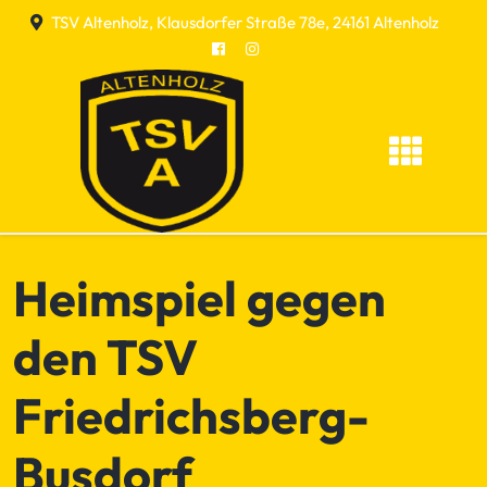
Skip
TSV Altenholz, Klausdorfer Straße 78e, 24161 Altenholz
to
content
Heimspiel gegen
den TSV
Friedrichsberg-
Busdorf