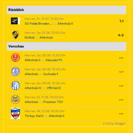
Rückblick
Herren, Fr. 31.07. 19:30 Uhr
1:1
SG Felde/Breden...
vs.
Altenholz II
Herren, Sa. 01.08. 15:00 Uhr
4:2
Einfeld
vs.
Altenholz
Vorschau
Herren, Sa. 08.08. 12:30 Uhr
-:-
Altenholz II
vs.
Klausdorf II
Herren, Sa. 08.08. 15:00 Uhr
-:-
Altenholz
vs.
Suchsdorf
Herren, So. 09.08. 13:00 Uhr
-:-
Altenholz III
vs.
VfB Kiel III
Herren, Di. 11.08. 19:00 Uhr
-:-
Altenholz
vs.
Preetzer TSV
Herren, Mi. 12.08. 19:00 Uhr
-:-
Türksp. Kiel II
vs.
Altenholz II
© FuPa-Widget