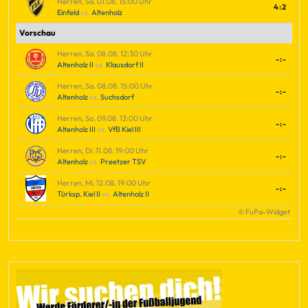
Herren, Sa. 01.08. 15:00 Uhr
4:2
Einfeld
vs.
Altenholz
Vorschau
Herren, Sa. 08.08. 12:30 Uhr
-:-
Altenholz II
vs.
Klausdorf II
Herren, Sa. 08.08. 15:00 Uhr
-:-
Altenholz
vs.
Suchsdorf
Herren, So. 09.08. 13:00 Uhr
-:-
Altenholz III
vs.
VfB Kiel III
Herren, Di. 11.08. 19:00 Uhr
-:-
Altenholz
vs.
Preetzer TSV
Herren, Mi. 12.08. 19:00 Uhr
-:-
Türksp. Kiel II
vs.
Altenholz II
© FuPa-Widget