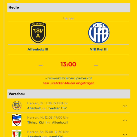
Heute
Herren
Altenholz III
VfB Kiel III
-
-
13:00
» zum ausführlichen Spielbericht
Kein Liveticker-Melder eingetragen
Vorschau
Herren, Di. 11.08. 19:00 Uhr
-:-
Altenholz
vs.
Preetzer TSV
Herren, Mi. 12.08. 19:00 Uhr
-:-
Türksp. Kiel II
vs.
Altenholz II
Herren, Sa. 15.08. 12:30 Uhr
-:-
Altenholz II
vs.
Azadi Kiel