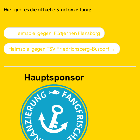
Hier gibt es die aktuelle Stadionzeitung:
Klick
Beitragsnavigation
Heimspiel gegen IF Stjernen Flensborg
Heimspiel gegen TSV Friedrichsberg-Busdorf