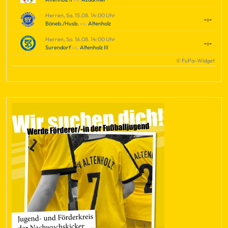
Herren, Sa. 15.08. 14:00 Uhr
-:-
Böneb./Husb.
vs.
Altenholz
Herren, So. 16.08. 14:00 Uhr
-:-
Surendorf
vs.
Altenholz III
© FuPa-Widget