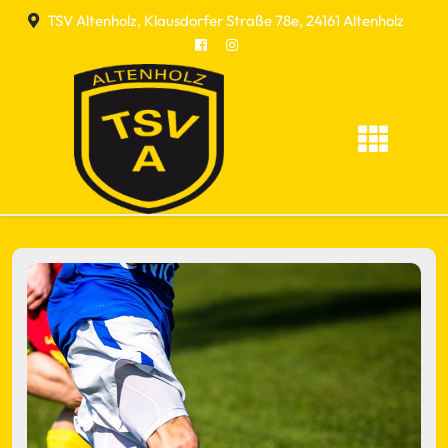
Skip
TSV Altenholz, Klausdorfer Straße 78e, 24161 Altenholz
to
content