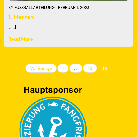
BY
FUSSBALLABTEILUNG
FEBRUAR 1, 2023
1. Herren
[...]
Read More
Seitennummerieru
Vorherige
1
…
15
16
der
Beiträge